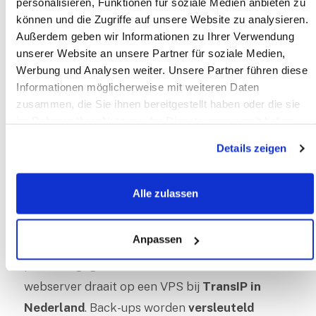
personalisieren, Funktionen für soziale Medien anbieten zu
levering/retour), en
können und die Zugriffe auf unsere Website zu analysieren.
Außerdem geben wir Informationen zu Ihrer Verwendung
fulfilment-/distributiepartners
voor zover
unserer Website an unsere Partner für soziale Medien,
noodzakelijk
om de afgesproken
Werbung und Analysen weiter. Unsere Partner führen diese
dienstverlening uit te voeren.
Informationen möglicherweise mit weiteren Daten
zusammen, die Sie ihnen bereitgestellt haben oder die sie
Met partijen die in onze opdracht
im Rahmen Ihrer Nutzung der Dienste gesammelt haben.
persoonsgegevens verwerken sluiten wij, waar
Details zeigen
vereist, verwerkersovereenkomsten. Wij
verkopen uw gegevens niet.
Alle zulassen
6. Doorgifte buiten de EU/EER
Anpassen
In principe verwerken en bewaren wij
persoonsgegevens binnen de
EU/EER
. Onze
webserver draait op een VPS bij
TransIP in
Nederland
. Back-ups worden
versleuteld