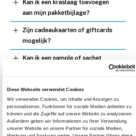
Kan ik een kraslaag toevoegen
aan mijn pakketbijlage?
Zijn cadeaukaarten of giftcards
mogelijk?
Kan ik een sample of sachet
toevoegen?
Waarom zijn extra
Diese Webseite verwendet Cookies
aandachtstrekkers interessant?
Wir verwenden Cookies, um Inhalte und Anzeigen zu
personalisieren, Funktionen für soziale Medien anbieten zu
Kan ik mijn
können und die Zugriffe auf unsere Website zu analysieren.
Außerdem geben wir Informationen zu Ihrer Verwendung
pakketbijlagecampagne meetbaar
unserer Website an unsere Partner für soziale Medien,
maken?
Werbung und Analysen weiter. Unsere Partner führen diese