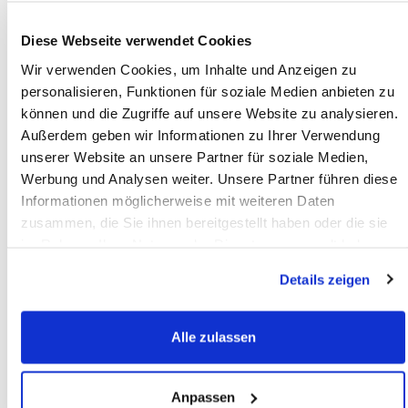
Diese Webseite verwendet Cookies
3) Unieke code of tekst (variabele
Wir verwenden Cookies, um Inhalte und Anzeigen zu
personalisieren, Funktionen für soziale Medien anbieten zu
data)
können und die Zugriffe auf unsere Website zu analysieren.
Außerdem geben wir Informationen zu Ihrer Verwendung
Heeft u gekozen voor
unieke codes
of
unserer Website an unsere Partner für soziale Medien,
persoonlijke teksten
? Lever deze dan aan in
Werbung und Analysen weiter. Unsere Partner führen diese
een bestand met één code/tekst per regel,
Informationen möglicherweise mit weiteren Daten
bijvoorbeeld:
zusammen, die Sie ihnen bereitgestellt haben oder die sie
im Rahmen Ihrer Nutzung der Dienste gesammelt haben.
Excel
(.xls of .xlsx)
Details zeigen
CSV
(.csv)
TXT
(.txt)
Alle zulassen
Wij nemen alle codes/teksten uit uw bestand
over. De volgorde van de codes op het drukwerk
Anpassen