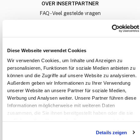
OVER INSERTPARTNER
FAQ - Veel gestelde vragen
Over ons
Het bestelproces
Hoe lever ik mijn bestanden aan?
Diese Webseite verwendet Cookies
Liever een offerte op maat?
Wir verwenden Cookies, um Inhalte und Anzeigen zu
Mijn account
personalisieren, Funktionen für soziale Medien anbieten zu
können und die Zugriffe auf unsere Website zu analysieren.
Außerdem geben wir Informationen zu Ihrer Verwendung
INFORMATIE
unserer Website an unsere Partner für soziale Medien,
Betaalwijze
Werbung und Analysen weiter. Unsere Partner führen diese
Algemene voorwaarden
Informationen möglicherweise mit weiteren Daten
Privacy Policy
zusammen, die Sie ihnen bereitgestellt haben oder die sie
im Rahmen Ihrer Nutzung der Dienste gesammelt haben.
Disclaimer
Details zeigen
CONTACT