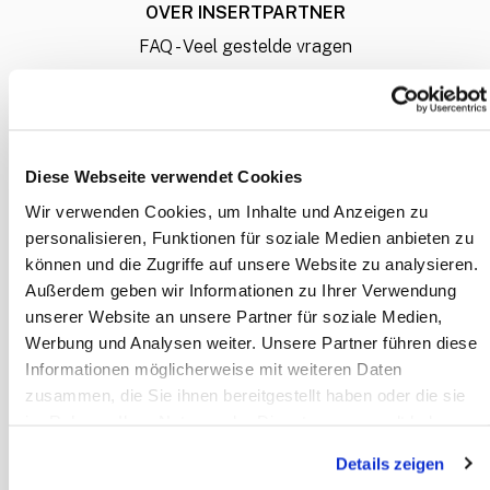
OVER INSERTPARTNER
FAQ - Veel gestelde vragen
Over ons
Het bestelproces
Hoe lever ik mijn bestanden aan?
Diese Webseite verwendet Cookies
Liever een offerte op maat?
Wir verwenden Cookies, um Inhalte und Anzeigen zu
Mijn account
personalisieren, Funktionen für soziale Medien anbieten zu
können und die Zugriffe auf unsere Website zu analysieren.
Außerdem geben wir Informationen zu Ihrer Verwendung
INFORMATIE
unserer Website an unsere Partner für soziale Medien,
Betaalwijze
Werbung und Analysen weiter. Unsere Partner führen diese
Algemene voorwaarden
Informationen möglicherweise mit weiteren Daten
Privacy Policy
zusammen, die Sie ihnen bereitgestellt haben oder die sie
im Rahmen Ihrer Nutzung der Dienste gesammelt haben.
Disclaimer
Details zeigen
CONTACT