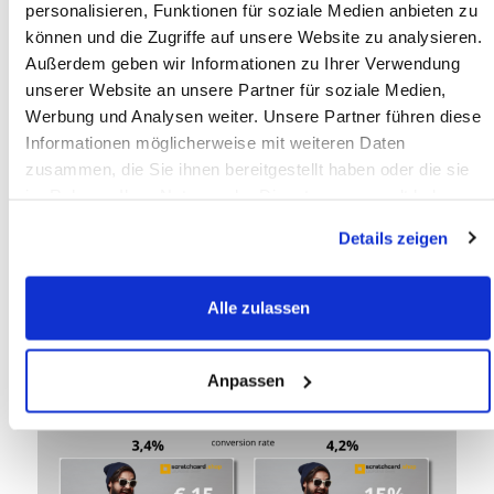
personalisieren, Funktionen für soziale Medien anbieten zu
können und die Zugriffe auf unsere Website zu analysieren.
Außerdem geben wir Informationen zu Ihrer Verwendung
Eine Beilage mit individueller
unserer Website an unsere Partner für soziale Medien,
Gewinncode-Aktion. Steigern Sie Ihre
Werbung und Analysen weiter. Unsere Partner führen diese
Response!
Informationen möglicherweise mit weiteren Daten
zusammen, die Sie ihnen bereitgestellt haben oder die sie
Sie lassen Paketbeilagen mit einem individuellen
im Rahmen Ihrer Nutzung der Dienste gesammelt haben.
Code unter der Rubbelflache anfertigen. Ihre
Details zeigen
Kunden gehen dann auf Ihre Website, um zu
sehen, ob sie etwas gewonnen haben.
Alle zulassen
Lesen Sie mehr
Anpassen