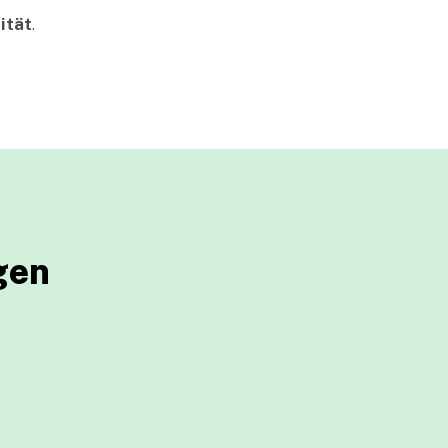
ität
.
gen