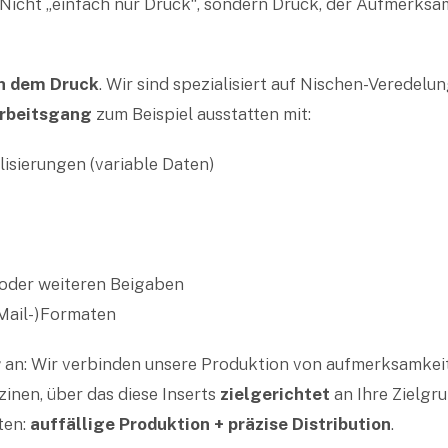
 Nicht „einfach nur Druck“, sondern Druck, der Aufmerksa
h dem Druck
. Wir sind spezialisiert auf Nischen-Veredel
Arbeitsgang
zum Beispiel ausstatten mit:
lisierungen (variable Daten)
oder weiteren Beigaben
Mail-)Formaten
r
an: Wir verbinden unsere Produktion von aufmerksamkei
nen, über das diese Inserts
zielgerichtet
an Ihre Zielgr
ten:
auffällige Produktion + präzise Distribution
.