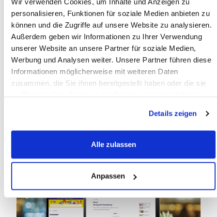
Wir verwenden Cookies, um Inhalte und Anzeigen zu
personalisieren, Funktionen für soziale Medien anbieten zu
können und die Zugriffe auf unsere Website zu analysieren.
Unten sehen Sie ein Beispiel für eine
Außerdem geben wir Informationen zu Ihrer Verwendung
Aktionsseite von
Top1Toys
, umgesetzt mit
unserer Website an unsere Partner für soziale Medien,
unserem
Wincode-Modul
.
Werbung und Analysen weiter. Unsere Partner führen diese
„Ein sehr praktisches Gewinnspiel-Modul – dazu
Informationen möglicherweise mit weiteren Daten
zusammen, die Sie ihnen bereitgestellt haben oder die sie
hilfreiche Tipps und ein angenehmer Service.
im Rahmen Ihrer Nutzung der Dienste gesammelt haben.
Vielen Dank!“
Details zeigen
Hans Hummelink
, Verkaufsleiter – Otto Simon |
Top1Toys
Alle zulassen
Anpassen